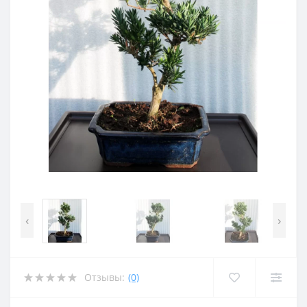
‹
›
Отзывы:
(0)