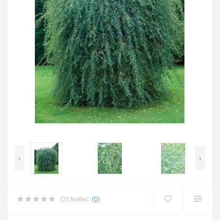
‹
›
Отзывы:
(0)