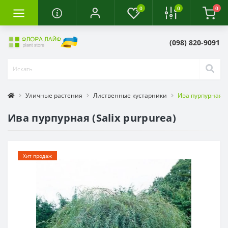
0
0
0
(098) 820-9091
Уличные растения
Лиственные кустарники
Ива пурпурная (S
Ива пурпурная (Salix purpurea)
Хит продаж