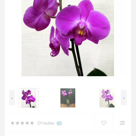
‹
›
Отзывы:
(0)