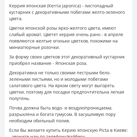
Керрия японская (Kerria japonica) - листопадный
кустарник с декоративными побегами желто-зеленого
цвета.
Цветки японской розы ярко-желтого цвета, имеют
слабый аромат. Цветет керрия очень рано - в апреле
появляются желтые огоньки цветков, похожими на
миниатюрные розочки.
За форму своих цветков этот декоративный кустарник
приобрел название - Японская роза.
Декоративна не только своими пестрыми бело-
зелеными листьями, но и молодыми побегами
салатового цвета. На ярком свету могут выгореть
цветки, поэтому для посадки предпочтительна легкая
полутень.
Почва должна быть водо- и воздухопроницаема,
разрыхлена и богата гумусом. В засушливую пору
необходим обильный полив.
Если Вы желаете купить Керию японскую Picta в Киеве:
- звоните нам по телефону/вайберу.