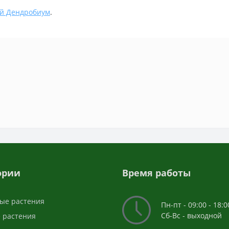
ей Дендробиум
.
ории
Время работы
ые растения
Пн-пт - 09:00 - 18:0
Сб-Вс - выходной
 растения