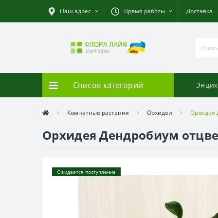
Наш адрес
Время работы
Доставка
Список категорий
Энцик
Комнатные растения
Орхидеи
Орхидея 
Орхидея Дендробиум отцв
Ожидается поступление