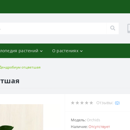
лопедия растений
О растениях
Дендробиум отцветшая
етшая
Отзывы:
(0)
Модель:
Orchids
Наличие:
Отсутствует