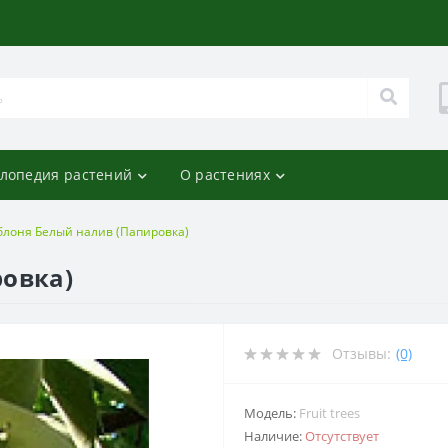
лопедия растений
О растениях
блоня Белый налив (Папировка)
ровка)
Отзывы:
(0)
Модель:
Fruit trees
Наличие:
Отсутствует