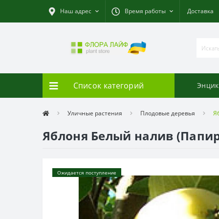
Наш адрес
Время работы
Доставка
Список категорий
Энцик
Уличные растения
Плодовые деревья
Я
Яблоня Белый налив (Папи
Ожидается поступление