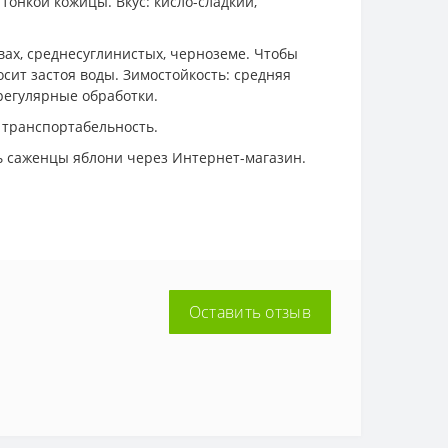
тонкой кожицы. Вкус: кисло-сладкий,
вах, среднесуглинистых, черноземе. Чтобы
осит застоя воды. Зимостойкость: средняя
регулярные обработки.
 транспортабельность.
ть саженцы яблони через Интернет-магазин.
Оставить отзыв