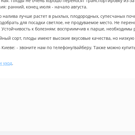
тная. Плоды не очень хорошо переносят транспортировку из-за 
ия: ранний, конец июля - начало августа.
 налива лучше растет в рыхлых, плодородных, супесчаных поч
одобрать для посадки светлое, не продуваемое место. Не перен
. Устойчивость к болезням: восприимчив к парше, необходимы 
ный сорт, плоды имеют высокие вкусовые качества, но низкую
 Киеве: - звоните нам по телефону/вайберу. Также можно купи
и уход
.