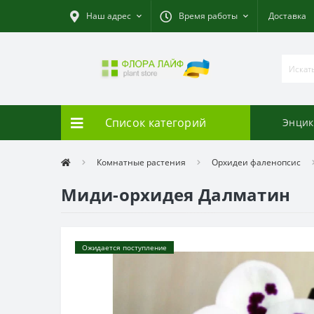
Наш адрес
Время работы
Доставка
Список категорий
Энцик
Комнатные растения
Орхидеи фаленопсис
Миди-орхидея Далматин
Ожидается поступление