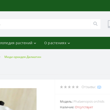
лопедия растений
О растениях
Миди-орхидея Далматин
Отзывы:
(0)
Модель:
Phalaenopsis orchids
Наличие:
Отсутствует