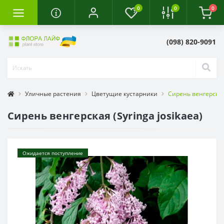
0
0
0
(098) 820-9091
Уличные растения
Цветущие кустарники
Сирень венгерская 
Сирень венгерская (Syringa josikaea)
Ожидается поступление