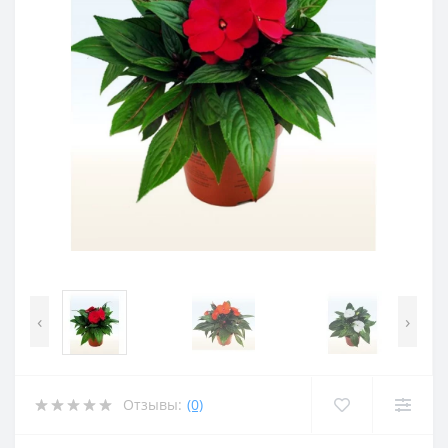
‹
›
Отзывы:
(0)