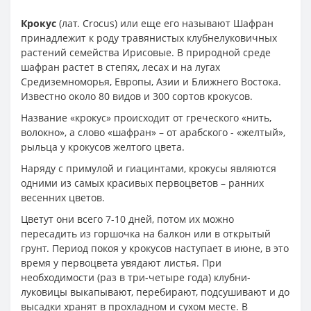
Крокус
(лат. Crocus) или еще его называют Шафран
принадлежит к роду травянистых клубнелуковичных
растений семейства Ирисовые. В природной среде
шафран растет в степях, лесах и на лугах
Средиземноморья, Европы, Азии и Ближнего Востока.
Известно около 80 видов и 300 сортов крокусов.
Название «крокус» происходит от греческого «нить,
волокно», а слово «шафран» – от арабского - «желтый»,
рыльца у крокусов желтого цвета.
Наряду с примулой и гиацинтами, крокусы являются
одними из самых красивых первоцветов – ранних
весенних цветов.
Цветут они всего 7-10 дней, потом их можно
пересадить из горшочка на балкон или в открытый
грунт. Период покоя у крокусов наступает в июне, в это
время у первоцвета увядают листья. При
необходимости (раз в три-четыре года) клубни-
луковицы выкапывают, перебирают, подсушивают и до
высадки хранят в прохладном и сухом месте. В