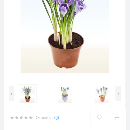
‹
›
Отзывы:
(0)