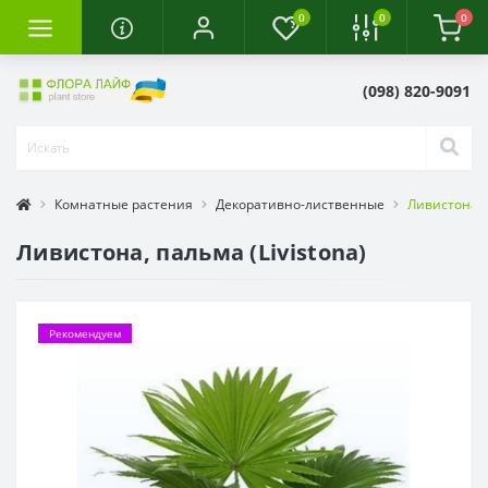
0
0
0
(098) 820-9091
Комнатные растения
Декоративно-лиственные
Ливистона, п
Ливистона, пальма (Livistona)
Рекомендуем