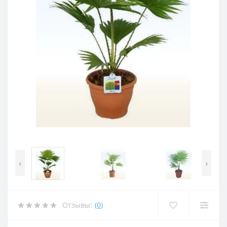
‹
›
Отзывы:
(0)