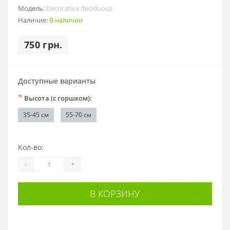
Модель:
Decorative deciduous
Наличие:
В наличии
750 грн.
Доступные варианты
*
Высота (с горшком):
35-45 см
55-70 см
Кол-во:
-
+
В КОРЗИНУ