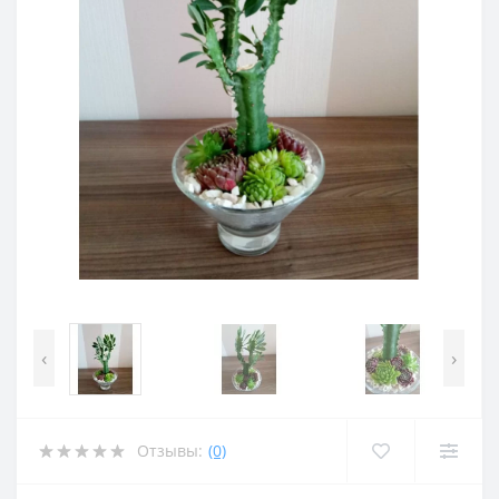
‹
›
Отзывы:
(0)