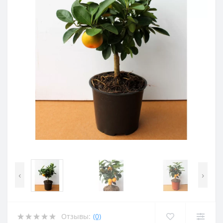
‹
›
Отзывы:
(0)