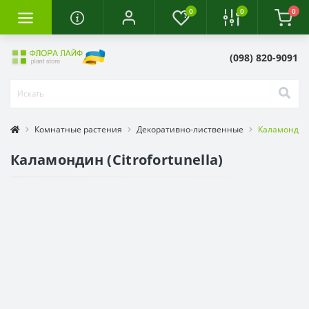
0
0
0
(098) 820-9091
Комнатные растения
Декоративно-лиственные
Каламондин (
Каламондин (Citrofortunella)