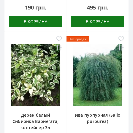
190 грн.
495 грн.
В КОРЗИНУ
В КОРЗИНУ
Хит продаж
Дерен белый
Ива пурпурная (Salix
Сибирика Вариегата,
purpurea)
контейнер 3л