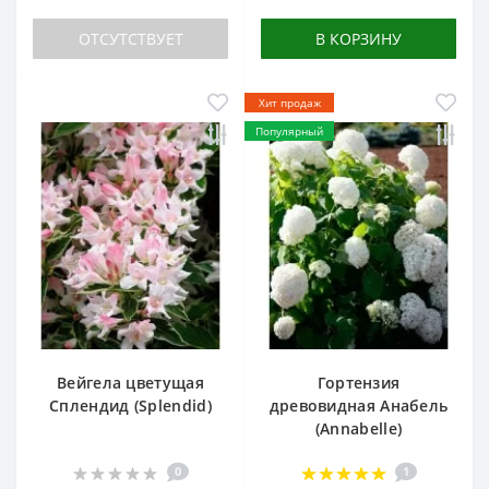
ОТСУТСТВУЕТ
В КОРЗИНУ
Хит продаж
Популярный
Вейгела цветущая
Гортензия
Сплендид (Splendid)
древовидная Анабель
(Annabelle)
0
1