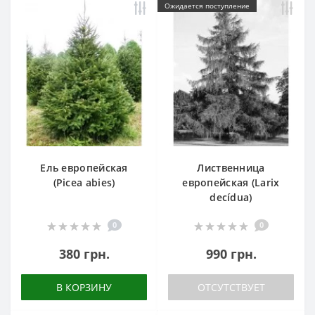
Ожидается поступление
Ель европейская
Лиственница
(Picea abies)
европейская (Larix
decídua)
0
0
380 грн.
990 грн.
В КОРЗИНУ
ОТСУТСТВУЕТ