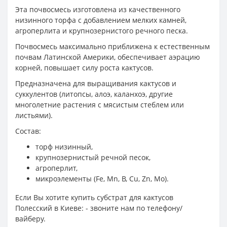
Эта почвосмесь изготовлена из качественного
низинного торфа с добавлением мелких камней,
агроперлита и крупнозернистого речного песка.
Почвосмесь максимально приближена к естественным
почвам Латинской Америки, обеспечивает аэрацию
корней, повышает силу роста кактусов.
Предназначена для выращивания кактусов и
суккулентов (литопсы, алоэ, каланхоэ, другие
многолетние растения с мясистым стеблем или
листьями).
Состав:
торф низинный,
крупнозернистый речной песок,
агроперлит,
микроэлементы (Fe, Mn, B, Cu, Zn, Mo).
Если Вы хотите купить субстрат для кактусов
Полесский в Киеве: - звоните нам по телефону/
вайберу.