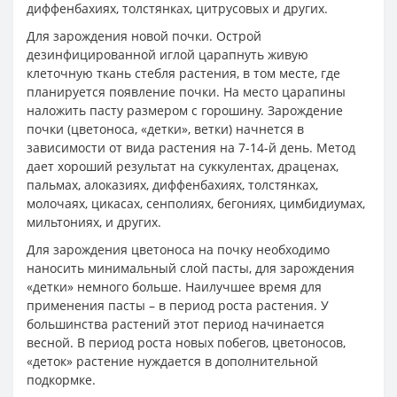
диффенбахиях, толстянках, цитрусовых и других.
Для зарождения новой почки. Острой
дезинфицированной иглой царапнуть живую
клеточную ткань стебля растения, в том месте, где
планируется появление почки. На место царапины
наложить пасту размером с горошину. Зарождение
почки (цветоноса, «детки», ветки) начнется в
зависимости от вида растения на 7-14-й день. Метод
дает хороший результат на суккулентах, драценах,
пальмах, алоказиях, диффенбахиях, толстянках,
молочаях, цикасах, сенполиях, бегониях, цимбидиумах,
мильтониях, и других.
Для зарождения цветоноса на почку необходимо
наносить минимальный слой пасты, для зарождения
«детки» немного больше. Наилучшее время для
применения пасты – в период роста растения. У
большинства растений этот период начинается
весной. В период роста новых побегов, цветоносов,
«деток» растение нуждается в дополнительной
подкормке.