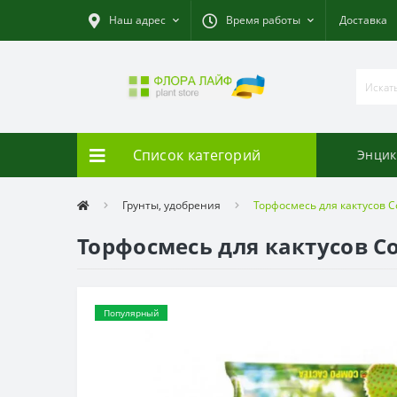
Наш адрес
Время работы
Доставка
Список категорий
Энцик
Грунты, удобрения
Торфосмесь для кактусов C
Торфосмесь для кактусов Co
Популярный