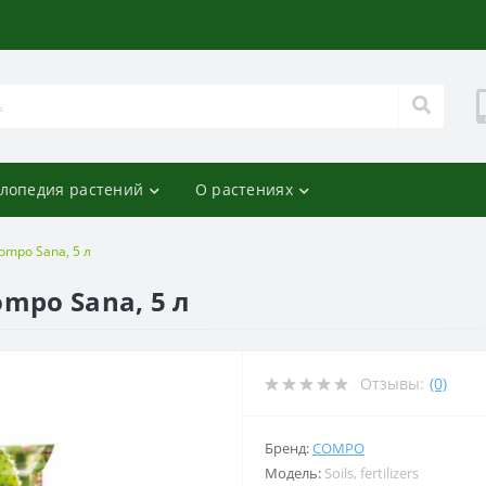
лопедия растений
О растениях
ompo Sana, 5 л
mpo Sana, 5 л
Отзывы:
(0)
Бренд:
COMPO
Модель:
Soils, fertilizers