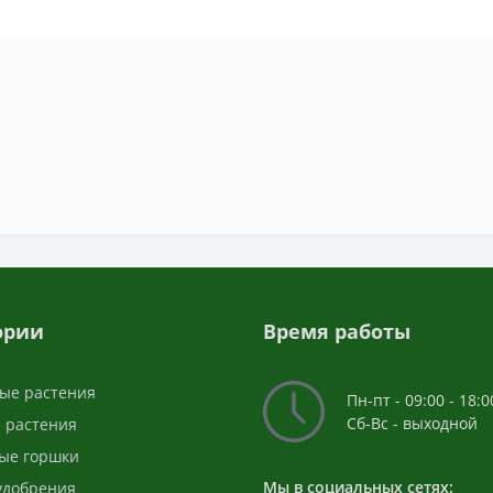
ории
Время работы
ые растения
Пн-пт - 09:00 - 18:0
Сб-Вс - выходной
 растения
ые горшки
Мы в социальных сетях:
 удобрения