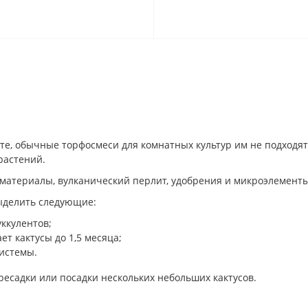
нте, обычные торфосмеси для комнатных культур им не подходя
растений.
 материалы, вулканический перлит, удобрения и микроэлементы
выделить следующие:
уккулентов;
ет кактусы до 1,5 месяца;
системы.
ресадки или посадки нескольких небольших кактусов.