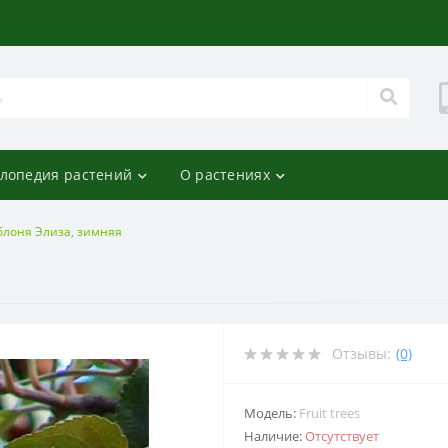
лопедия растений
О растениях
блоня Элиза, зимняя
Отзывы:
(0)
Модель:
Fruit trees
Наличие:
Отсутствует