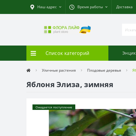
Наш адрес
Время работы
Доставка
Список категорий
Энцик
Уличные растения
Плодовые деревья
Я
Яблоня Элиза, зимняя
Ожидается поступление