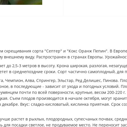
ем скрещивания сорта "Септер" и "Кокс Оранж Пепин". В Европе
 внешнему виду. Распространен в странах Европы. Урожайност
ет до 2,5-3 метров в высоту. Крона широкая, разлогая, незагу
ветет в среднепоздние сроки. Сорт частично самоплодный, для
, Чемпион, Алва, Спрингер, Эльстар, Ред Делишес, Пинова. Пло
ное, в последующие - зависит от ухода и погодных условий. Пл
янцем почти по всей поверхности, крупные, весом 200-220 г. 
дкая. Съем плодов производится в начале октября, могут храни
в декабре. Вкус: сладко-кисловатый, кислинка приятная. Срок с
учше растет в рыхлых, плодородных, супесчаных почвах, средн
ь для посадки светлое, не продуваемое место. Не переносит зас