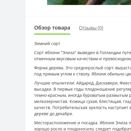
Обзор товара
Отзывы (0)
Зимний сорт
Сорт яблони "Элиза" выведен в Голландии пут
отменным вкусовым качествам и превосходному
Форма дерева. Это среднерослый сорт, выраста
под прямым углом к стволу. Яблоня обильно ц
Лучшие опылители: Айдаред, Дискавери, Фиеста
высадки. В первые годы плодоношение регуляр
темно-красным, иногда буроватым размытым рум
мелкозернистая. Кожица сухая, блестящая, гла
качеств. Потребительская зрелость наступает 
дереве до декабря.
Месторасположение и посадка. Яблоня Элиза л
хорошо росло и плодоносило, следует подобрат