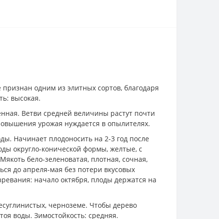
 признан одним из элитных сортов, благодаря
ь: высокая.
щенная. Ветви средней величины растут почти
 повышения урожая нуждается в опылителях.
ды. Начинает плодоносить на 2-3 год после
оды округло-конической формы, желтые, с
Мякоть бело-зеленоватая, плотная, сочная,
ться до апреля-мая без потери вкусовых
озревания: начало октября, плоды держатся на
есуглинистых, черноземе. Чтобы дерево
тоя воды. Зимостойкость: средняя.