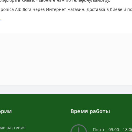
ифлора в Киеве: - звоните нам по телефону/вайберу.
ponica Albiflora через Интернет-магазин. Доставка в Киеве и п
й
.
ории
Время работы
ые растения
Пн-пт - 09:00 - 18:0