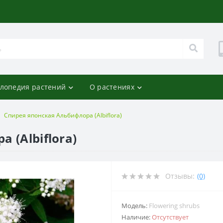
лопедия растений
О растениях
Спирея японская Альбифлора (Albiflora)
 (Albiflora)
Отзывы:
(0)
Модель:
Flowering shrubs
Наличие:
Отсутствует