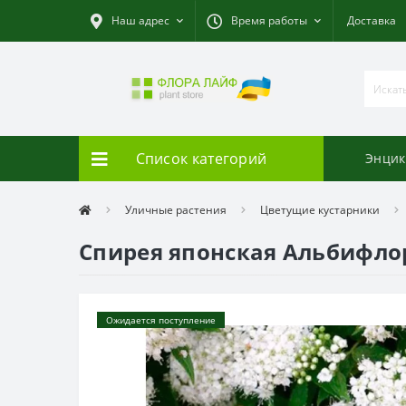
Наш адрес
Время работы
Доставка
Список категорий
Энцик
Уличные растения
Цветущие кустарники
Спирея японская Альбифлора
Ожидается поступление