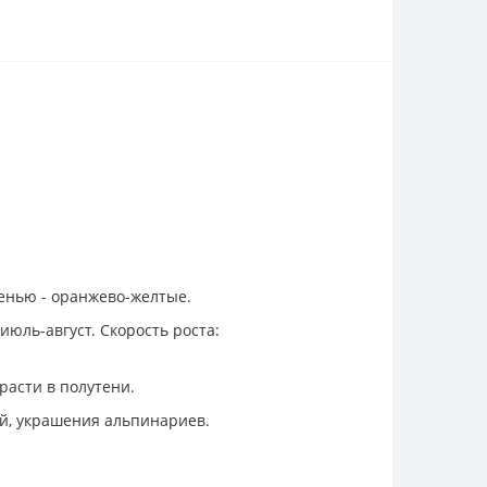
сенью - оранжево-желтые.
юль-август. Скорость роста:
расти в полутени.
ей, украшения альпинариев.