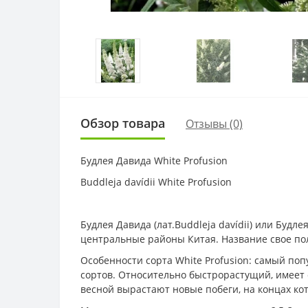
Обзор товара
Отзывы (0)
Будлея Давида White Profusion
Buddleja davídii White Profusion
Будлея Давида (лат.Buddleja davídii) или Будл
центральные районы Китая. Название свое пол
Особенности сорта White Profusion: самый поп
сортов. Относительно быстрорастущий, имеет 
весной вырастают новые побеги, на концах к