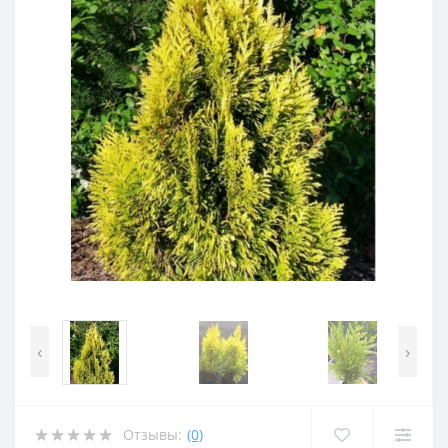
‹
›
Отзывы:
(0)