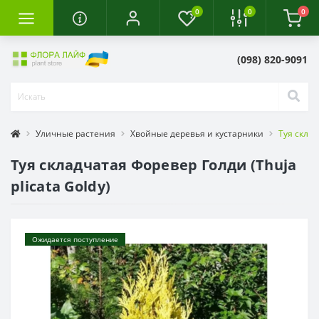
0
0
0
(098) 820-9091
Уличные растения
Хвойные деревья и кустарники
Туя склад
Туя складчатая Форевер Голди (Thuja
plicata Goldy)
Ожидается поступление