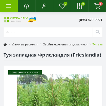
0
0
0
(098) 820-9091
Уличные растения
Хвойные деревья и кустарники
Туя запад
Туя западная Фрисландия (Frieslandia)
Ожидается поступление