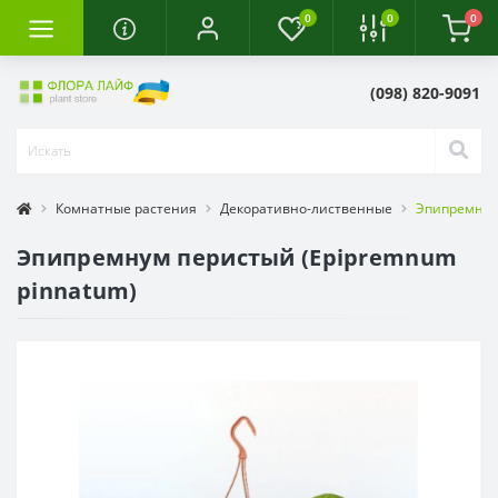
0
0
0
(098) 820-9091
Комнатные растения
Декоративно-лиственные
Эпипремнум
Эпипремнум перистый (Epipremnum
pinnatum)