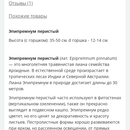
Отзывы (1)
Похожие товары
Эпипремнум перистый
Высота (с горшком): 35-50 см, d горшка - 12-14 см.
Эпипремнум перистый
(лат. Epipremnum pinnatum)
— это многолетняя травянистая лиана семейства
Ароидные. В естественной среде произрастает в
тропических лесах Индии и Северной Австралии.
Лиана Эпипремнум в природе достигает длины до 30
метров.
Эпипремнум перистый часто используют в фитостенах
(вертикальном озеленении), также он прекрасно
выглядит в подвесном кашпо. Эпипремнум редко
цветет, но его ценят за декоративность и красоту
листьев. Пестролистные формы хорошо развиваеются
при ярком, но рассеянном освещении, от прямых