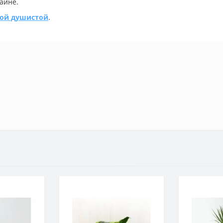
аине.
ной душистой
.