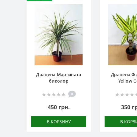
Драцена Маргината
Драцена Ф
биколор
Yellow C
0
450 грн.
350 г
В КОРЗИНУ
В КОРЗ