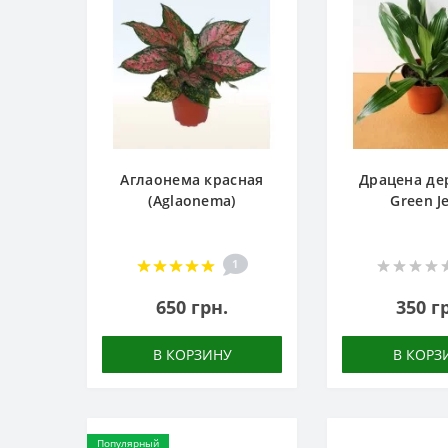
Аглаонема красная
Драцена де
(Aglaonema)
Green J
1
650 грн.
350 г
В КОРЗИНУ
В КОРЗ
Популярный