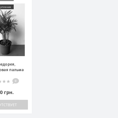
тупление
едорея,
овая пальма
0
0 грн.
УТСТВУЕТ