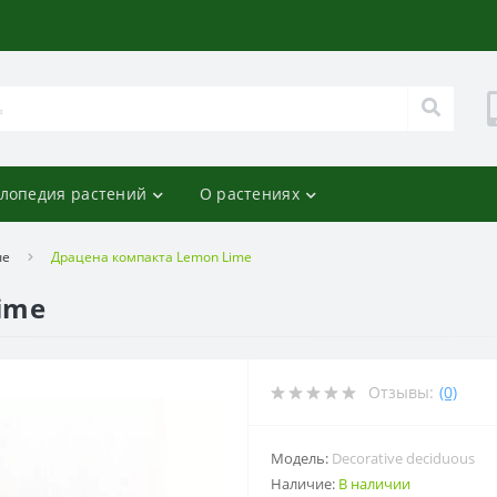
лопедия растений
О растениях
ые
Драцена компакта Lemon Lime
ime
Отзывы:
(0)
Модель:
Decorative deciduous
Наличие:
В наличии