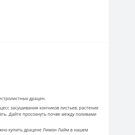
естролистных драцен.
оцесс засушивания кончиков листьев, растение
ивать. Дайте просохнуть почве между поливами
можно купить драценe Лимон Лайм в нашем