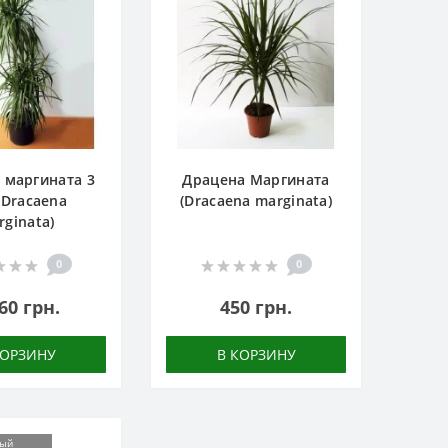
 маргината 3
Драцена Маргината
 (Dracaena
(Dracaena marginata)
rginata)
0
0
60 грн.
450 грн.
КОРЗИНУ
В КОРЗИНУ
ный