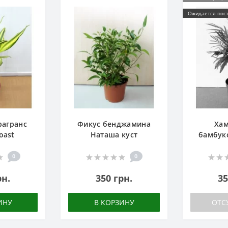
Ожидается пос
рагранс
Фикус бенджамина
Хам
oast
Наташа куст
бамбук
0
0
рн.
350 грн.
35
ИНУ
В КОРЗИНУ
ОТС