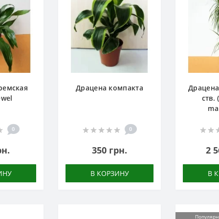
ремская
Драцена компакта
Драцена
ewel
ств.
ma
0
0
рн.
350 грн.
2 5
ИНУ
В КОРЗИНУ
В 
Популяр