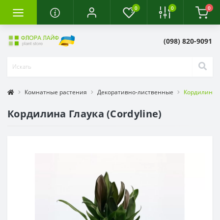
0
0
0
(098) 820-9091
Комнатные растения
Декоративно-лиственные
Кордилина Гл
Кордилина Глаука (Cordyline)