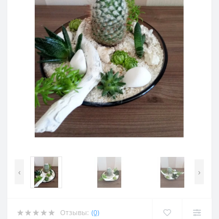
‹
›
Отзывы:
(0)