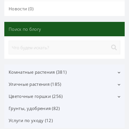
Новости (0)
Поиск по блогу
Комнатные растения (381)
Уличные растения (185)
Декоративно-лиственные (113)
Цветущие (37)
Цветочные горшки (256)
Лиственные кустарники (25)
Орхидеи фаленопсис (70)
Цветущие кустарники (52)
Грунты, удобрения (82)
Горшки Лечуза, Аксессуары (87)
Орхидеи (24)
Хвойные деревья и кустарники (60)
Керамические горшки (91)
Услуги по уходу (12)