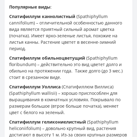
Популярные виды
:
Спатифиллум каннолистный
(Spathiphyllum
cannifolium) – отличительной особенностью данного
вида является приятный сильный аромат цветка
(початка). Имеет ярко-зеленые листья, похожие на
листья канны. Растение цветет в весенне-зимний
период.
Спатифиллум обильноцветущий
(Spathiphyllum
floribundum) – действительно это вид цветет долго и
обильно на протяжении года. Также долго (до 3 мес.)
стоит в срезанном виде.
Спатифиллум Уоллиса
(Спатифиллюм Виллиса)
(Spathiphyllum wallisii) – хорошо приспособлен для
выращивания в комнатных условиях. Покрывало по
размерам большое (втрое больше початка), меняет
цвет с белого на зеленый.
Спатифиллум геликониелистный
(Spathiphyllum
heliconiifolium) – довольно крупный вид, растения
достигают в высоту 1 м. Из-за своих крупных размеров