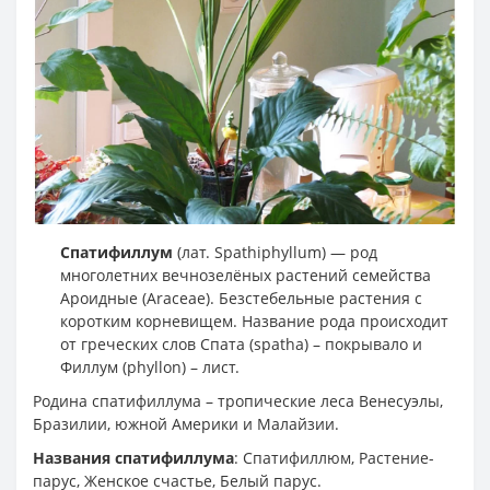
Спатифиллум
(лат. Spathiphyllum) — род
многолетних вечнозелёных растений семейства
Ароидные (Araceae). Безстебельные растения с
коротким корневищем. Название рода происходит
от греческих слов Спата (spatha) – покрывало и
Филлум (phyllon) – лист.
Родина спатифиллума – тропические леса Венесуэлы,
Бразилии, южной Америки и Малайзии.
Названия спатифиллума
: Спатифиллюм, Растение-
парус, Женское счастье, Белый парус.