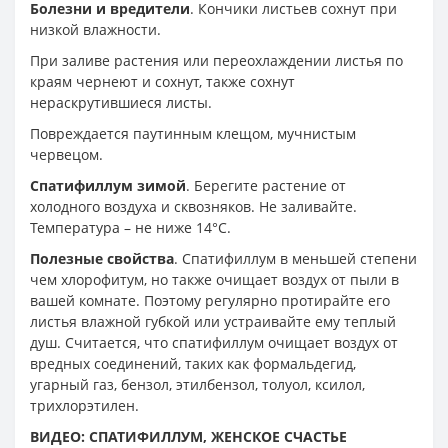
Болезни и вредители
. Кончики листьев сохнут при
низкой влажности.
При заливе растения или переохлаждении листья по
краям чернеют и сохнут, также сохнут
нераскрутившиеся листы.
Повреждается паутинным клещом, мучнистым
червецом.
Спатифиллум зимой
. Берегите растение от
холодного воздуха и сквозняков. Не заливайте.
Температура – не ниже 14°С.
Полезные свойства
. Спатифиллум в меньшей степени
чем хлорофитум, но также очищает воздух от пыли в
вашей комнате. Поэтому регулярно протирайте его
листья влажной губкой или устраивайте ему теплый
душ. Считается, что спатифиллум очищает воздух от
вредных соединений, таких как формальдегид,
угарный газ, бензол, этилбензол, толуол, ксилол,
трихлорэтилен.
ВИДЕО: СПАТИФИЛЛУМ, ЖЕНСКОЕ СЧАСТЬЕ