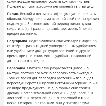
сухом воздухе начинают сохнуть кончики листьев.
Полезен для спатифиллума регулярный теплый душ.
Полив
. Весной и летом спатифиллум нужно поливать
обильно. Между поливами верхний слой почвы должен
подсохнуть. В осенне-зимний период полив нужно
сократить (до 1 раза в неделю), чрезмерный полив
вреден растению.
Подкормка
. Подкармливают спатифиллум с марта по
сентябрь 1 раз в 10 дней универсальным удобрением
или удобрением для цветущих растений. В другое
время, при цветении, можно удобрять половинной
дозой 1 раз в 3 недели.
Пересадка
. Спатифиллум разрастается довольно
быстро, поэтому его можно пересаживать ежегодно.
Лучшее время для пересадки растений – весна. Для
пересадки берется широкий неглубокий горшок на 2-4
см шире предыдущего. На дно горшка обязателен
дренаж. Состав земельной смеси: 1 ч. дерновой, 1 ч.
листовой, 1 ч. перегнойной, 1 ч. торфяной и 0,5 ч.
песка. Осторожно с корнями, они у спатифиллума