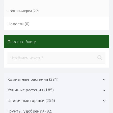
-
Фотогалереи (29)
Новости (0)
Поиск по блогу
Комнатные растения (381)
Уличные растения (185)
Декоративно-лиственные (113)
Цветущие (37)
Цветочные горшки (256)
Лиственные кустарники (25)
Орхидеи фаленопсис (70)
Цветущие кустарники (52)
Грунты, удобрения (82)
Горшки Лечуза, Аксессуары (87)