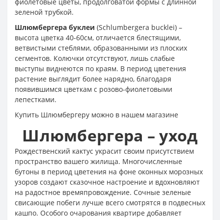
фиолетовые цветы, продолговатой формы с длинной
зеленой трубкой.
Шлюмбергера буклеи
(Schlumbergera bucklei) –
высота цветка 40-60см, отличается блестящими,
ветвистыми стеблями, образованными из плоских
сегментов. Колючки отсутствуют, лишь слабые
выступы виднеются по краям. В период цветения
растение выглядит более нарядно, благодаря
появившимся цветкам с розово-фиолетовыми
лепестками.
Купить Шлюмбергеру можно в нашем магазине
Шлюмбергера – уход
Рождественский кактус украсит своим присутствием
пространство вашего жилища. Многочисленные
бутоны в период цветения на фоне оконных морозных
узоров создают сказочное настроение и вдохновляют
на радостное времяпровождение. Сочные зеленые
свисающие побеги лучше всего смотрятся в подвесных
кашпо. Особого очарования квартире добавляет