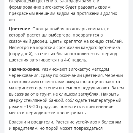
следующему цветению. Благодаря заботе и
формированию зигокактус будет радовать своим
прекрасным внешним видом на протяжении долгих
лет.
Цветение
. С конца ноября по январь комната, в
которой растет шлюмбергера, превратится в
сказочный дворец. Цветы крепятся на концах стеблей.
Несмотря на короткий срок жизни каждого бутончика
(пару дней), за счет их большого количества период
цветения затягивается на 4-6 недель.
Размножение
. Размножают зигокактус методом
черенкования, сразу по окончании цветения. Черенки
с несколькими сегментами аккуратно отщипывают от
материнского растения и немного подсушивают. Затем
высаживают в грунт, не слишком заглубляя. Накрыть
сверху стеклянной банкой, соблюдать температурный
режим +15+20 градусов, поместить в притененное
место и периодически проветривать.
Болезни и вредители. Растение устойчиво к болезням
и вредителям, но порой может повреждаться