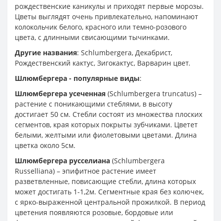
рождественские каникулы и приходят первые морозы.
Цветы выглядят очень привлекательно, напоминают
колокольчик белого, красного или темно-розового
цвета, с длинными свисающими тычинками.
Другие названия
: Schlumbergera, Декабрист,
Рождественский кактус, Зигокактус, Варварин цвет.
Шлюмбергера - популярные виды
:
Шлюмбергера усеченная
(Schlumbergera truncatus) –
растение с поникающими стеблями, в высоту
достигает 50 см. Стебли состоят из множества плоских
сегментов, края которых покрыты зубчиками. Цветет
белыми, желтыми или фиолетовыми цветами. Длина
цветка около 5см.
Шлюмбергера русселиана
(Schlumbergera
Russelliana) – эпифитное растение имеет
разветвленные, повисающие стебли, длина которых
может достигать 1-1,2м. Сегментные края без колючек,
с ярко-выраженной центральной прожилкой. В период
цветения появляются розовые, бордовые или