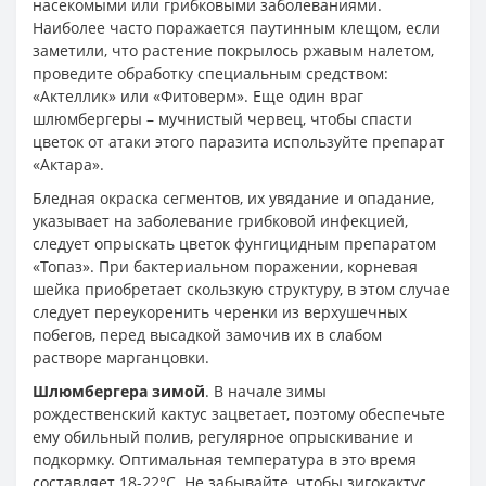
насекомыми или грибковыми заболеваниями.
Наиболее часто поражается паутинным клещом, если
заметили, что растение покрылось ржавым налетом,
проведите обработку специальным средством:
«Актеллик» или «Фитоверм». Еще один враг
шлюмбергеры – мучнистый червец, чтобы спасти
цветок от атаки этого паразита используйте препарат
«Актара».
Бледная окраска сегментов, их увядание и опадание,
указывает на заболевание грибковой инфекцией,
следует опрыскать цветок фунгицидным препаратом
«Топаз». При бактериальном поражении, корневая
шейка приобретает скользкую структуру, в этом случае
следует переукоренить черенки из верхушечных
побегов, перед высадкой замочив их в слабом
растворе марганцовки.
Шлюмбергера зимой
. В начале зимы
рождественский кактус зацветает, поэтому обеспечьте
ему обильный полив, регулярное опрыскивание и
подкормку. Оптимальная температура в это время
составляет 18-22°C. Не забывайте, чтобы зигокактус