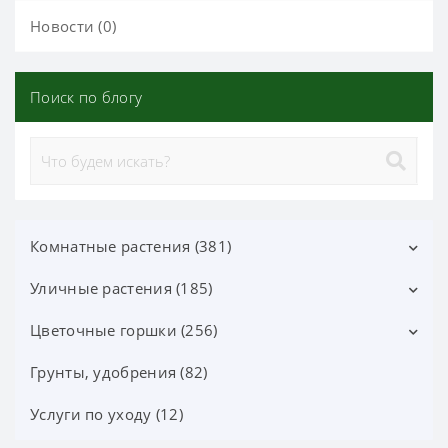
Новости (0)
Поиск по блогу
Комнатные растения (381)
Уличные растения (185)
Декоративно-лиственные (113)
Цветущие (37)
Цветочные горшки (256)
Лиственные кустарники (25)
Орхидеи фаленопсис (70)
Цветущие кустарники (52)
Грунты, удобрения (82)
Горшки Лечуза, Аксессуары (87)
Орхидеи (24)
Хвойные деревья и кустарники (60)
Керамические горшки (91)
Услуги по уходу (12)