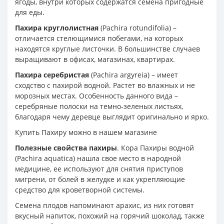
ягоды, внутри которых содержатся семена пригодные
для еды.
Пахира круглолистная
(Pachira rotundifolia) –
отличается стелющимися побегами, на которых
находятся круглые листочки. В большинстве случаев
выращивают в офисах, магазинах, квартирах.
Пахира серебристая
(Pachira argyreia) – имеет
сходство с пахирой водной. Растет во влажных и не
морозных местах. Особенность данного вида –
серебряные полоски на темно-зеленых листьях,
благодаря чему деревце выглядит оригинально и ярко.
Купить Пахиру можно в нашем магазине
Полезные свойства пахиры
. Кора Пахиры водной
(Pachira aquatica) нашла свое место в народной
медицине, ее используют для снятия приступов
мигрени, от болей в желудке и как укрепляющие
средство для кроветворной системы.
Семена плодов напоминают арахис, из них готовят
вкусный напиток, похожий на горячий шоколад, также