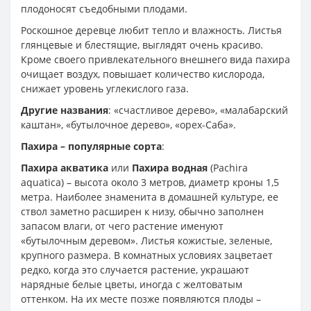
плодоносят съедобными плодами.
Роскошное деревце любит тепло и влажность. Листья
глянцевые и блестящие, выглядят очень красиво.
Кроме своего привлекательного внешнего вида пахира
очищает воздух, повышает количество кислорода,
снижает уровень углекислого газа.
Другие названия
: «счастливое дерево», «малабарский
каштан», «бутылочное дерево», «орех-Саба».
Пахира – популярные сорта
:
Пахира акватика
или
Пахира водная
(Pachira
aquatica) – высота около 3 метров, диаметр кроны 1,5
метра. Наиболее знаменита в домашней культуре, ее
ствол заметно расширен к низу, обычно заполнен
запасом влаги, от чего растение именуют
«бутылочным деревом». Листья кожистые, зеленые,
крупного размера. В комнатных условиях зацветает
редко, когда это случается растение, украшают
нарядные белые цветы, иногда с желтоватым
оттенком. На их месте позже появляются плоды –