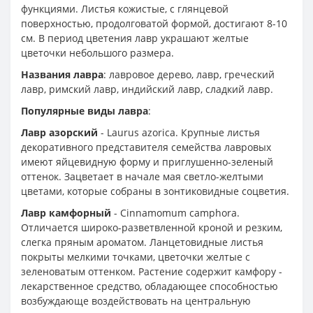
функциями. Листья кожистые, с глянцевой
поверхностью, продолговатой формой, достигают 8-10
см. В период цветения лавр украшают желтые
цветочки небольшого размера.
Названия лавра
: лавровое дерево, лавр, греческий
лавр, римский лавр, индийский лавр, сладкий лавр.
Популярные виды лавра
:
Лавр азорский
- Laurus azorica. Крупные листья
декоративного представителя семейства лавровых
имеют яйцевидную форму и приглушенно-зеленый
оттенок. Зацветает в начале мая светло-желтыми
цветами, которые собраны в зонтиковидные соцветия.
Лавр камфорный
- Cinnamomum camphora.
Отличается широко-разветвленной кроной и резким,
слегка пряным ароматом. Ланцетовидные листья
покрыты мелкими точками, цветочки желтые с
зеленоватым оттенком. Растение содержит камфору -
лекарственное средство, обладающее способностью
возбуждающе воздействовать на центральную