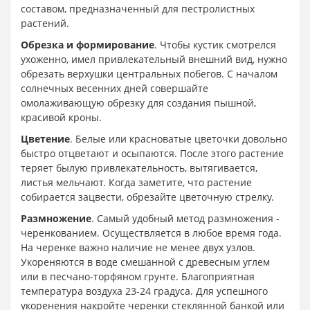
составом, предназначенный для пестролистных
растений.
Обрезка и формирование
. Чтобы кустик смотрелся
ухоженно, имел привлекательный внешний вид, нужно
обрезать верхушки центральных побегов. С началом
солнечных весенних дней совершайте
омолаживающую обрезку для создания пышной,
красивой кроны.
Цветение
. Белые или красноватые цветочки довольно
быстро отцветают и осыпаются. После этого растение
теряет былую привлекательность, вытягивается,
листья мельчают. Когда заметите, что растение
собирается зацвести, обрезайте цветочную стрелку.
Размножение
. Самый удобный метод размножения -
черенкованием. Осуществляется в любое время года.
На черенке важно наличие не менее двух узлов.
Укореняются в воде смешанной с древесным углем
или в песчано-торфяном грунте. Благоприятная
температура воздуха 23-24 градуса. Для успешного
укоренения накройте черенки стеклянной банкой или