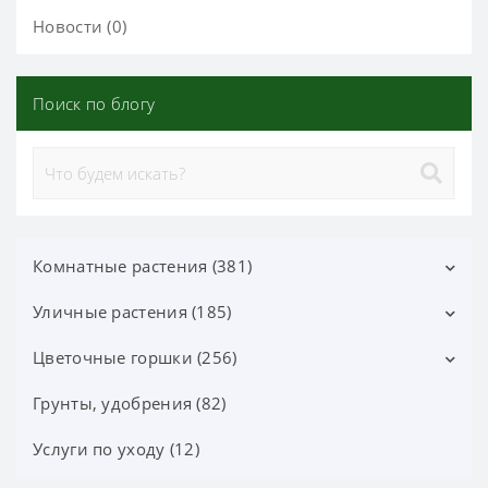
Новости (0)
Поиск по блогу
Комнатные растения (381)
Уличные растения (185)
Декоративно-лиственные (113)
Цветущие (37)
Цветочные горшки (256)
Лиственные кустарники (25)
Орхидеи фаленопсис (70)
Цветущие кустарники (52)
Грунты, удобрения (82)
Горшки Лечуза, Аксессуары (87)
Орхидеи (24)
Хвойные деревья и кустарники (60)
Керамические горшки (91)
Услуги по уходу (12)