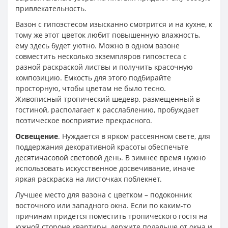
привлекательность.
Вазон с гипоэстесом изысканно смотрится и на кухне, к
тому же этот цветок любит повышенную влажность,
ему здесь будет уютно. Можно в одном вазоне
совместить несколько экземпляров гипоэстеса с
разной раскраской листвы и получить красочную
композицию. Емкость для этого подбирайте
просторную, чтобы цветам не было тесно.
Живописный тропический шедевр, размещенный в
гостиной, располагает к расслаблению, пробуждает
поэтическое восприятие прекрасного.
Освещение
. Нуждается в ярком рассеянном свете, для
поддержания декоративной красоты обеспечьте
десятичасовой световой день. В зимнее время нужно
использовать искусственное досвечивание, иначе
яркая раскраска на листочках поблекнет.
Лучшее место для вазона с цветком – подоконник
восточного или западного окна. Если по каким-то
причинам придется поместить тропического гостя на
южной стороне квартиры, держите подальше от окна и