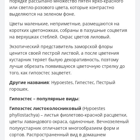
порядке рассыпано множество пятен ярко-красного
или светло-розового цвета, которые контрастно
выделяются на зеленом фоне.
Цветы маленькие, неприметные, размещаются на
коротких цветоножках, собраны в пазушные соцветия
на верхушках стеблей. Окрас цветов лиловый.
Экзотический представитель заморской флоры
ценится своей пестрой листвой, а после цветения
кустарник теряет былую декоративность, поэтому
лучше обрезать появившуюся цветочную стрелку до
того, как гипоэстес зацветет.
Другие названия
: Hypoestes, Гипестес, Пестрый
горошек.
Гипоэстес – популярные виды
:
Гипоэстес листоколосниковый
(Hypoestes
phyllostachya) – листья фиолетово-красной расцветки,
цветы лавандового окраса, одиночные. Вечнозеленый
полукустарник отличается многообразием форм и
сортов. Распространенный вид в домашнем