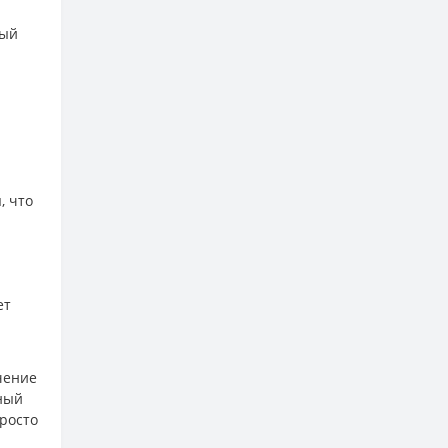
ный
, что
ет
чение
нный
просто