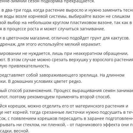
осенне-зимний сезон подкормка прекращается.
в два-три года, когда растение выросло и нужно заменить тес
я воды возле корневой системы, выбирайте вазон не слишком
вой выбор на небольшом круглом пластиковом вазоне, так как в
я в процессе роста и может случиться загнивание.
в цветочном магазине, отлично подойдет грунт для кактусов.
дренаж, для этого используйте мелкий керамзит.
мировании не нуждается, лишь при неаккуратном обращении,
т. В этом случае можно срезать верхушку у взрослого растения
лую привлекательность.
 представляет собой завораживающего зрелища. На длинном
и. В домашних условиях цветет редко.
овый способ размножения. Процесс выращивания семян занима
пот, поэтому рекомендуем применять второй способ.
йся корешок, можно отделить его от материнского растения и
ще нет корней, тогда срезанные листочки нужно подсушить в те
сок, с появлением корешков пересадить в заранее подготовле
крывать ни стеклом, ни пленкой, - от парникового эффекта они 
садки, весной.