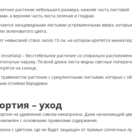
оголетнее растение небольшого размера, нижняя часть листовой
и, а верхняя часть листа зеленая и гладкая.
тличается ланцевидными листьями устремленными вверх, которы
и зеленоватого цвета.
еет невысокий ствол, около 15 см, на котором крепятся миниат
a tessellata) – бесстебельное растение со спирально расположе
отогнутые наружу. По всей длине листа видны светлые попере
трятся на солнце.
 – травянистое растение с суккулентными листьями, которые с о
вым отливом бородавки.
ортия – уход
вортия на удивление совсем некапризна. Даже начинающий цв
 ознакомлен с основными правилами содержания.
азона с цветком, где он будет защищен от прямых солнечных лу