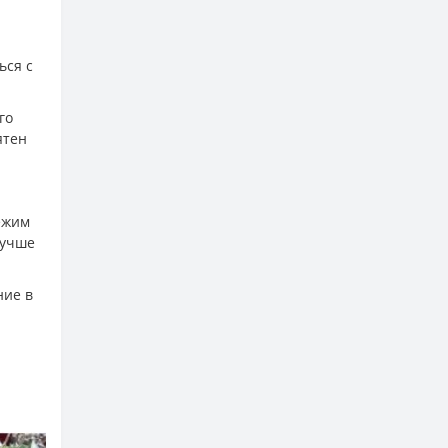
ься с
го
ятен
ежим
лучше
ние в