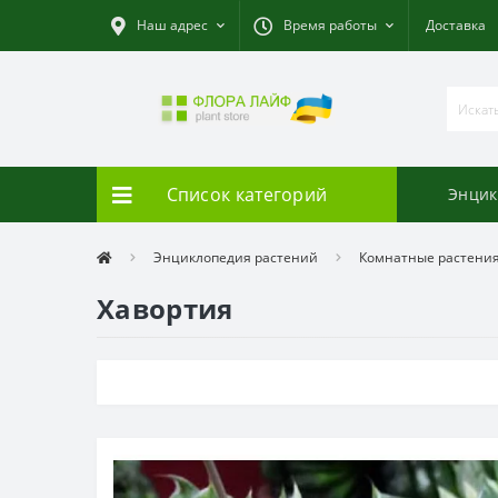
Наш адрес
Время работы
Доставка
Список категорий
Энцик
Энциклопедия растений
Комнатные растени
Хавортия