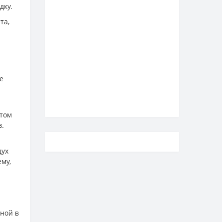
дку.
та,
е
етом
в.
дух
му,
аной в