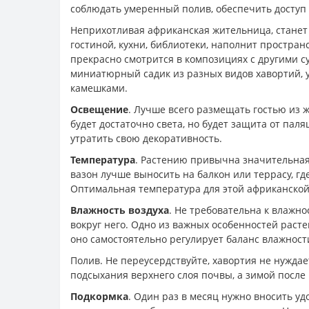
соблюдать умеренный полив, обеспечить доступ 
Неприхотливая африканская жительница, станет
гостиной, кухни, библиотеки, наполнит простран
прекрасно смотрится в композициях с другими 
миниатюрный садик из разных видов хавортий, 
камешками.
Освещение
. Лучше всего размещать гостью из ж
будет достаточно света, но будет защита от пал
утратить свою декоративность.
Температура
. Растению привычна значительная 
вазон лучше выносить на балкон или террасу, где
Оптимальная температура для этой африканской ф
Влажность воздуха
. Не требовательна к влажно
вокруг него. Одно из важных особенностей растен
оно самостоятельно регулирует баланс влажност
Полив. Не переусердствуйте, хавортия не нуждае
подсыхания верхнего слоя почвы, а зимой после
Подкормка
. Один раз в месяц нужно вносить уд