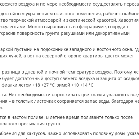
свежего воздуха и по мере необходимости осуществлять переса
 достойным украшением офисного помещения, рабочего кабине
ство творческой атмосферой и экзотической красотой. Хавортия
суккулентами. Можно выращивать во флорариуме, соорудив
украсив поверхность грунта ракушками или декоративными
аркой пустыни на подоконнике западного и восточного окна, гд
ящих лучей, а вот на северной стороне квартиры цветок может
разница в дневной и ночной температуре воздуха. Поэтому, л
 будет достаточный доступ свежего воздуха и защита от осадко
иалки летом +18 +27 °C, зимой +10 +14 °C.
сти. Нет необходимости опрыскивать цветок или увлажнять воз
ия – в толстых листочках сохраняется запас воды, благодаря че
и.
тся в частом поливе. В летнее время поливайте только после
 полного просыхания грунта.
обрения для кактусов. Важно использовать половину дозы, указ