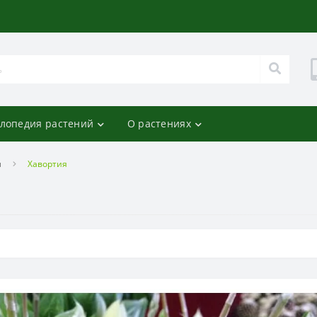
лопедия растений
О растениях
я
Хавортия