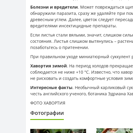
Болезни и вредители
. Может повреждаться щит
обнаружили паразита, сразу же удаляйте при по
древесным углем. Далее, цветок следует пересад
вредителями инсектицидные препараты.
Если листья стали вялыми, значит, слишком сил
состояния. Листья слишком вытянулись – растен
позаботьтесь о притенении.
При правильном уходе миниатюрный суккулент р
Хавортия зимой
. На период холодов прекраща
соблюдается не ниже +10 °C. Известно, что хав
не рисковать и создать комфортные условия зим
Интересные факты
. Необычный карликовый сукк
честь английского ученого, ботаника Эдриана Ха
ФОТО ХАВОРТИЯ
Фотографии