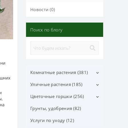
Новости (0)
Поиск по блогу
ени
Комнатные растения (381)
ашних
Уличные растения (185)
Декоративно-лиственные (113)
и
Цветущие (37)
Цветочные горшки (256)
Лиственные кустарники (25)
ы,
 на
Орхидеи фаленопсис (70)
Цветущие кустарники (52)
Грунты, удобрения (82)
Горшки Лечуза, Аксессуары
(87)
Орхидеи (24)
Хвойные деревья и
Услуги по уходу (12)
кустарники (60)
Керамические горшки (91)