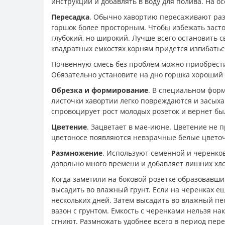
инструкции и добавлять в воду для полива. На 
Пересадка
. Обычно хавортию пересаживают раз 
горшок более просторным. Чтобы избежать засто
глубокий, но широкий. Лучше всего остановить с
квадратных емкостях корням придется изгибатьс
Почвенную смесь без проблем можно приобрести 
Обязательно установите на дно горшка хороший 
Обрезка и формирование
. В специальном фор
листочки хавортии легко повреждаются и засыхаю
спровоцирует рост молодых розеток и вернет бы
Цветение
. Зацветает в мае-июне. Цветение не
цветоносе появляются невзрачные белые цветочк
Размножение
. Используют семенной и черенк
довольно много времени и добавляет лишних хло
Когда заметили на боковой розетке образовавши
высадить во влажный грунт. Если на черенках е
нескольких дней. Затем высадить во влажный пе
вазон с грунтом. Емкость с черенками нельзя на
сгниют. Размножать удобнее всего в период пере