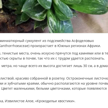
ый миниатюрный суккулент из подсемейства Асфоделовых
(Xanthorrhoeaceae) произрастает в Южных регионах Африки.
тенистые места, очень искусно прячутся под камнями или в т
тью скрыты в почве, так что их с трудом удается распознать.
 метра, но чаще всего их высота достигает лишь 30 см, а в дом
листвой, красиво собранной в розетку. Остроконечные листочк
ами и зубчатыми краями, обычно располагаются на уровне почв
. Цветет маленькими, белыми цветочками, которые появляются
ка, Извилистое Алое, «Крокодильи хвостики».