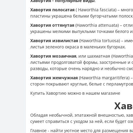
Хавортия - популярные виды
:
Хавортия полосатая
( Haworthia fasciata) – мн
пластины украшена белыми бугорчатыми полоскам
Хавортия оттянутая
(Haworthia attenuata) – о
украшены мелкими выпуклыми точками белого ил
Xавортия извилистая
(Haworthia tortuosa) – им
листья зеленого окраса в маленьких бугорках.
Xавортия мозаичная
, или шахматная (Haworthi
листьями продолговатой формы, заостренные и 
разводы, которые очень нарядно и необычно смо
Xавортия жемчужная
(Haworthia margaritifera)
сторон покрывают круглые, белые с перламутро
Купить Хавортию можно в нашем магазине
Хав
Обладая необычной, эпатажной внешностью, ха
сумеет справиться с уходом за ней, если будет
Главное - найти уютное место для размещения в