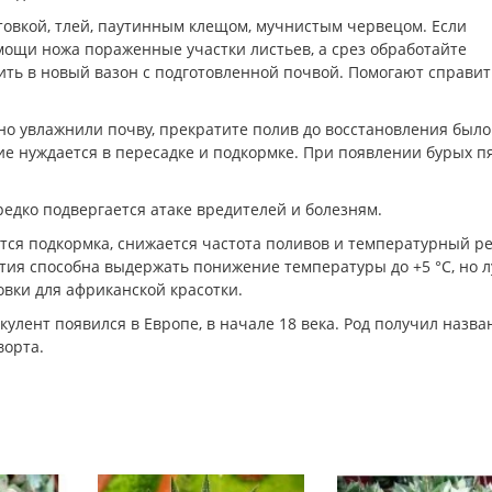
овкой, тлей, паутинным клещом, мучнистым червецом. Если
мощи ножа пораженные участки листьев, а срез обработайте
ить в новый вазон с подготовленной почвой. Помогают справит
ьно увлажнили почву, прекратите полив до восстановления было
ие нуждается в пересадке и подкормке. При появлении бурых п
едко подвергается атаке вредителей и болезням.
ется подкормка, снижается частота поливов и температурный р
ортия способна выдержать понижение температуры до +5 °C, но 
овки для африканской красотки.
улент появился в Европе, в начале 18 века. Род получил назва
ворта.