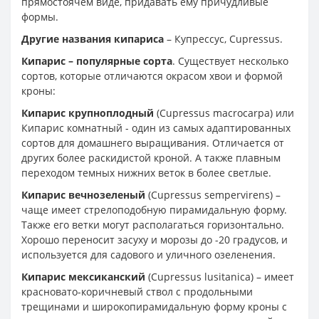
прямостоячем виде, придавать ему причудливые
формы.
Другие названия кипариса
– Купрессус, Cupressus.
Кипарис – популярные сорта
. Существует несколько
сортов, которые отличаются окрасом хвои и формой
кроны:
Кипарис крупноплодный
(Cupressus macrocarpa) или
Кипарис комнатный - один из самых адаптированных
сортов для домашнего выращивания. Отличается от
других более раскидистой кроной. А также плавным
переходом темных нижних веток в более светлые.
Кипарис вечнозеленый
(Cupressus sempervirens) –
чаще имеет стрелоподобную пирамидальную форму.
Также его ветки могут располагаться горизонтально.
Хорошо переносит засуху и морозы до -20 градусов, и
используется для садового и уличного озеленения.
Кипарис мексиканский
(Cupressus lusitanica) – имеет
красновато-коричневый ствол с продольными
трещинами и широкопирамидальную форму кроны с