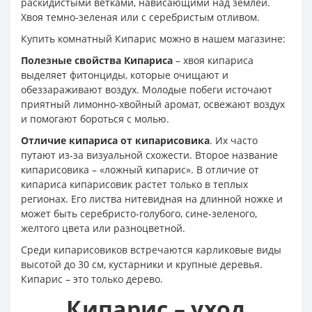
раскидистыми ветками, нависающими над землей.
Хвоя темно-зеленая или с серебристым отливом.
Купить комнатный Кипарис можно в нашем магазине:
Полезные свойства Кипариса
– хвоя кипариса
выделяет фитонциды, которые очищают и
обеззараживают воздух. Молодые побеги источают
приятный лимонно-хвойный аромат, освежают воздух
и помогают бороться с молью.
Отличие кипариса от кипарисовика
. Их часто
путают из-за визуальной схожести. Второе название
кипарисовика – «ложный кипарис». В отличие от
кипариса кипарисовик растет только в теплых
регионах. Его листва нитевидная на длинной ножке и
может быть серебристо-голубого, сине-зеленого,
желтого цвета или разноцветной.
Среди кипарисовиков встречаются карликовые виды
высотой до 30 см, кустарники и крупные деревья.
Кипарис – это только дерево.
Кипарис – уход