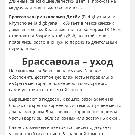
длинные, свисающие лепестки цветка, похожие на
медузу или маленького осьминога.
Брассавола (ринхолелия) Дигби
(В. digbyana или
Rhyncholaelia digbyana) – обитает в Мексиканских
дождевых лесах. Красивые цветки размером 13-15см
отличаются бахромчатой губой, но, чтобы они
появились, растению нужно пережить длительный
период покоя.
Брассавола – уход
Не слишком требовательна к уходу. Главное –
обеспечить достаточную влажность и правильно
выбрать месторасположение для комфортного
самочувствия экзотической гостьи.
Выращивают в подвесных кашпо, вазонах или на
блоках с открытой корневой системой. Лучшее место
для размещения Брассаволы - хорошо освещаемая
часть квартиры, вблизи южных или восточных окон.
Вазон с орхидеей в центре гостиной подчеркнет
утонченный вкус хозяев. В спальной комнате