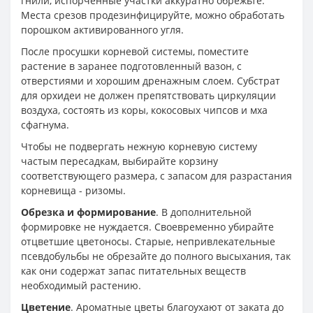
гнили, испорченные участки аккуратно обрежьте.
Места срезов продезинфицируйте, можно обработать
порошком активированного угля.
После просушки корневой системы, поместите
растение в заранее подготовленный вазон, с
отверстиями и хорошим дренажным слоем. Субстрат
для орхидеи не должен препятствовать циркуляции
воздуха, состоять из коры, кокосовых чипсов и мха
сфагнума.
Чтобы не подвергать нежную корневую систему
частым пересадкам, выбирайте корзину
соответствующего размера, с запасом для разрастания
корневища - ризомы.
Обрезка и формирование
. В дополнительной
формировке не нуждается. Своевременно убирайте
отцветшие цветоносы. Старые, непривлекательные
псевдобульбы не обрезайте до полного высыхания, так
как они содержат запас питательных веществ
необходимый растению.
Цветение
. Ароматные цветы благоухают от заката до