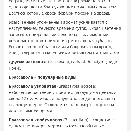
острые, мясистые. На цветоносах размещаются от
одного до шести благоухающих приятным ароматом
цветков, которые своей формой похожи на звезды.
Изысканный, утонченный аромат усиливается с
наступлением темного времени суток. Окрас цветения
зависит от вида: белый, зеленоватый, лимонный,
добавляет неповторимости оригинальная губа, она
бывает с волнообразным или бахромчатым краем,
иногда украшена маленькими розовыми пятнышками.
Другие названия
: Brassavola, Lady of the Night (Леди
ночи).
Брассавола – популярные виды
:
Брассавола узловатая
(Brassavola nodosa) –
небольшое растение с приятно пахнущими цветами
около 12 см. Наиболее популярно среди цветоводов-
коллекционеров. Отличается равномерным ростом
даже в зимнее время.
Брассавола клобучковая
(В. cucullata) – соцветия с
одним цветком размером 15-18см. Необычные