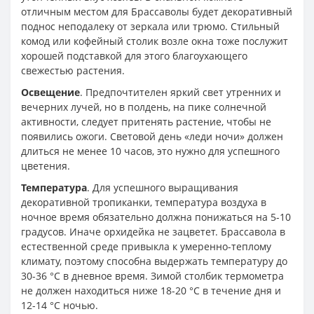
отличным местом для Брассаволы будет декоративный
поднос неподалеку от зеркала или трюмо. Стильный
комод или кофейный столик возле окна тоже послужит
хорошей подставкой для этого благоухающего
свежестью растения.
Освещение
. Предпочтителен яркий свет утренних и
вечерних лучей, но в полдень, на пике солнечной
активности, следует притенять растение, чтобы не
появились ожоги. Световой день «леди ночи» должен
длиться не менее 10 часов, это нужно для успешного
цветения.
Температура
. Для успешного выращивания
декоративной тропиканки, температура воздуха в
ночное время обязательно должна понижаться на 5-10
градусов. Иначе орхидейка не зацветет. Брассавола в
естественной среде привыкла к умеренно-теплому
климату, поэтому способна выдержать температуру до
30-36 °C в дневное время. Зимой столбик термометра
не должен находиться ниже 18-20 °C в течение дня и
12-14 °C ночью.