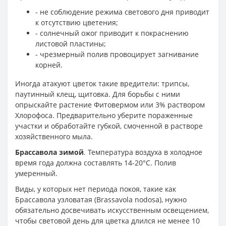
- не соблюдение режима светового дня приводит
к отсутствию цветения;
- солнечный ожог приводит к покраснению
листовой пластины;
- чрезмерный полив провоцирует загнивание
корней.
Иногда атакуют цветок такие вредители: трипсы,
паутинный клещ, щитовка. Для борьбы с ними
опрыскайте растение Фитовермом или 3% раствором
Хлорофоса. Предварительно уберите пораженные
участки и обработайте губкой, смоченной в растворе
хозяйственного мыла.
Брассавола зимой
. Температура воздуха в холодное
время года должна составлять 14-20°C. Полив
умеренный.
Виды, у которых нет периода покоя, такие как
Брассавола узловатая (Brassavola nodosa), нужно
обязательно досвечивать искусственным освещением,
чтобы световой день для цветка длился не менее 10