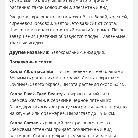
ярким листом-покрывалом, который и придает
растению такой колоритный, элегантный вид.
Расцветка кроющего листа может быть белой, красной,
сиреневой, розовой, желтой, это зависит от сорта.
Цветочки источают приятный сладкий аромат. После
завершения цветения образуются плоды - маленькие
красные ягодки.
Другие названия
: Белокрыльник, Рихардия.
Популярные сорта
:
Калла Albomaculata
- листья зеленые с небольшими
белыми вкраплениями по краям. Лист - покрывало
крупные, белого окраса. Высота растения около 60 см.
Калла Black Eyed Beautу
- покрывальный лист
кремово-желтый, в середине черное пятнышко.
Благодаря такому контрасту смотрится очень нарядно
на клумбе или оранжерее. Вырастает до 55-60см.
Калла Cameо
- кроющий лист розового цвета с
кремовым оттенком придает романтичный вид
растению. Станет прекрасным украшением зоны