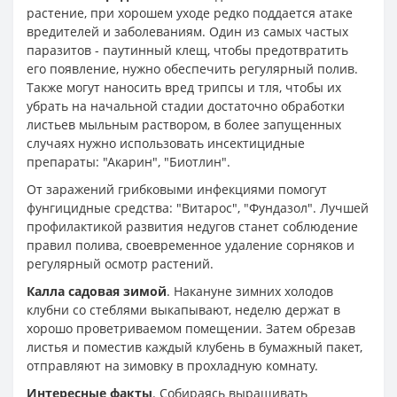
растение, при хорошем уходе редко поддается атаке
вредителей и заболеваниям. Один из самых частых
паразитов - паутинный клещ, чтобы предотвратить
его появление, нужно обеспечить регулярный полив.
Также могут наносить вред трипсы и тля, чтобы их
убрать на начальной стадии достаточно обработки
листьев мыльным раствором, в более запущенных
случаях нужно использовать инсектицидные
препараты: "Акарин", "Биотлин".
От заражений грибковыми инфекциями помогут
фунгицидные средства: "Витарос", "Фундазол". Лучшей
профилактикой развития недугов станет соблюдение
правил полива, своевременное удаление сорняков и
регулярный осмотр растений.
Калла садовая зимой
. Накануне зимних холодов
клубни со стеблями выкапывают, неделю держат в
хорошо проветриваемом помещении. Затем обрезав
листья и поместив каждый клубень в бумажный пакет,
отправляют на зимовку в прохладную комнату.
Интересные факты
. Собираясь выращивать