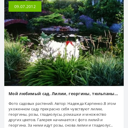
09.07.2012
Мой любимый сад. Лилии, георгины, тюльпаны...
Фото садовых растений. Автор: Надежда Карпенко.В этом
ухоженном саду прекрасно себя чувствуют лилии,
георгины, розы, гладиолусы, ромашки и множество
других цветов. Галерея начинается с фото лилий и
георгина. За ними идут розы, снова лилии и гладиолус..