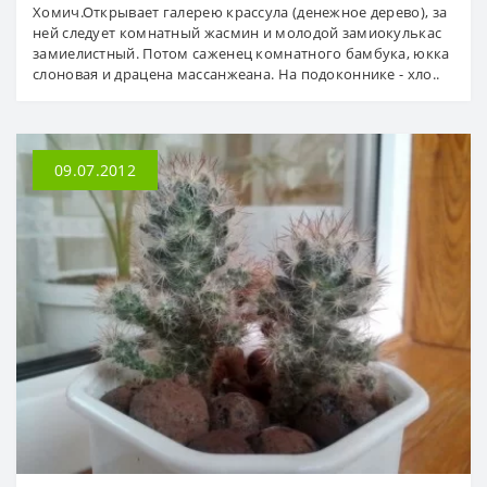
Хомич.Открывает галерею крассула (денежное дерево), за
ней следует комнатный жасмин и молодой замиокулькас
замиелистный. Потом саженец комнатного бамбука, юкка
слоновая и драцена массанжеана. На подоконнике - хло..
09.07.2012