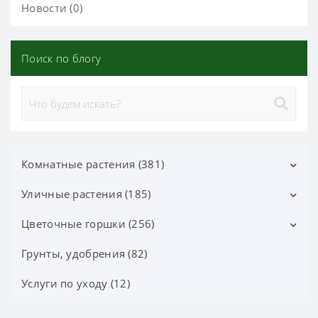
Новости (0)
Поиск по блогу
Комнатные растения (381)
Уличные растения (185)
Декоративно-лиственные (113)
Цветущие (37)
Цветочные горшки (256)
Лиственные кустарники (25)
Орхидеи фаленопсис (70)
Цветущие кустарники (52)
Грунты, удобрения (82)
Горшки Лечуза, Аксессуары (87)
Орхидеи (24)
Хвойные деревья и кустарники (60)
Керамические горшки (91)
Услуги по уходу (12)
Плодовые комнатные (38)
Ягодные растения (7)
Пластиковые горшки (78)